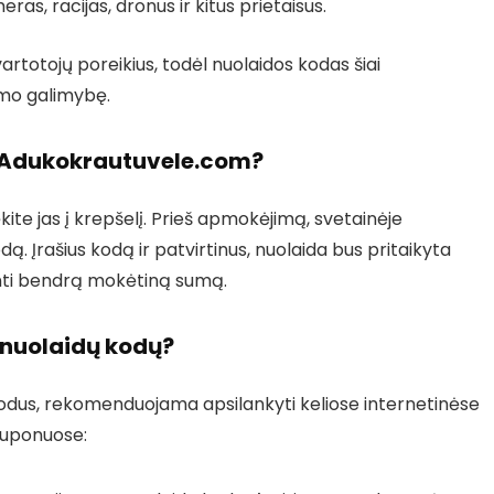
as, racijas, dronus ir kitus prietaisus.
artotojų poreikius, todėl nuolaidos kodas šiai
ymo galimybę.
u Adukokrautuvele.com?
ėkite jas į krepšelį. Prieš apmokėjimą, svetainėje
ą. Įrašius kodą ir patvirtinus, nuolaida bus pritaikyta
inti bendrą mokėtiną sumą.
 nuolaidų kodų?
odus, rekomenduojama apsilankyti keliose internetinėse
 kuponuose: