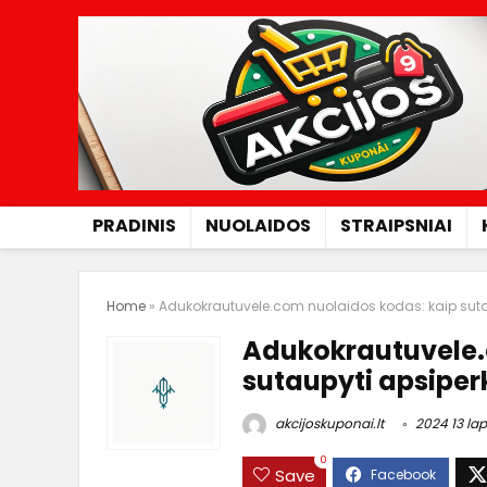
PRADINIS
NUOLAIDOS
STRAIPSNIAI
Home
»
Adukokrautuvele.com nuolaidos kodas: kaip sutau
Adukokrautuvele.
sutaupyti apsiper
akcijoskuponai.lt
2024 13 lap
0
Save