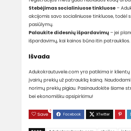
Stebėjimas socialiniuose tinkluose
– Aduk
akcijomis savo socialiniuose tinkluose, todėl
pasiūlymų.
Palaukite didesnių išpardavimų
– jei plan
išpardavimų, kai kainos būna itin patrauklios.
Išvada
Adukokrautuvele.com yra patikima ir klientų
įvairių prekių už patrauklią kainą. Naudodami n
norimų prekių pigiau. Pasinaudokite šiame st
bei ekonomišku apsipirkimu!
0
Save