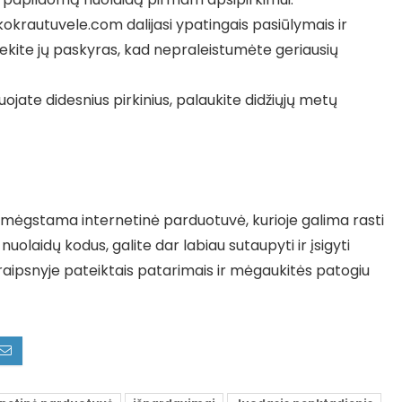
okrautuvele.com dalijasi ypatingais pasiūlymais ir
 sekite jų paskyras, kad nepraleistumėte geriausių
uojate didesnius pirkinius, palaukite didžiųjų metų
 mėgstama internetinė parduotuvė, kurioje galima rasti
uolaidų kodus, galite dar labiau sutaupyti ir įsigyti
raipsnyje pateiktais patarimais ir mėgaukitės patogiu