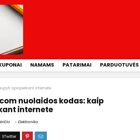
KUPONAI
NAMAMS
PATARIMAI
PARDUOTUVĖS
pyti apsiperkant internete
com nuolaidos kodas: kaip
kant internete
kričio
Elektronika