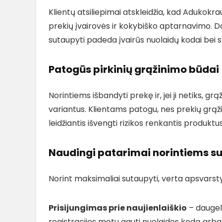
Klientų atsiliepimai atskleidžia, kad Adukokr
prekių įvairovės ir kokybiško aptarnavimo. D
sutaupyti padeda įvairūs nuolaidų kodai bei 
Patogūs pirkinių grąžinimo būdai
Norintiems išbandyti prekę ir, jei ji netiks, g
variantus. Klientams patogu, nes prekių grąž
leidžiantis išvengti rizikos renkantis produktu
Naudingi patarimai norintiems s
Norint maksimaliai sutaupyti, verta apsvarsty
Prisijungimas prie naujienlaiškio
– daugel
registracijos metu gauti nuolaidos kodą arb