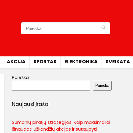
AKCIJA
SPORTAS
ELEKTRONIKA
SVEIKATA
Paieška
Paieška
Naujausi įrašai
Sumanių pirkėjų strategijos: Kaip maksimaliai
išnaudoti užkandžių akcijas ir sutaupyti