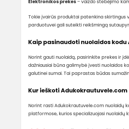
Elektronikos prekes
– vaizdo stebėjimo kamer
Tokie įvairūs produktai patenkina skirtingus v
parduotuvei gali suteikti reikšmingą sutaup
Kaip pasinaudoti nuolaidos kod
Norint gauti nuolaidą, pasirinkite prekes ir įd
dažniausiai būna galimybė įvesti nuolaidos kod
galutinei sumai. Tai paprastas būdas sumaž
Kur ieškoti Adukokrautuvele.com
Norint rasti Adukokrautuvele.com nuolaidų k
platformose, kurios specializuojasi nuolaidų