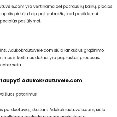
autuvele.com yra vertinama dėl patrauklių kainų, plačios
augelis pirkėjų taip pat pabrėžia, kad papildomai
specialūs pasiūlymai.
rąžinti, Adukokrautuvele.com siūlo lanksčius grąžinimo
inimas ir keitimas dažnai yra paprastas procesas,
s internetu.
utaupyti Adukokrautuvele.com
ti šiuos patarimus:
is parduotuvių, įskaitant Adukokrautuvele.com, siūlo
a papildomą nuolaidą pirmam apsipirkimui.