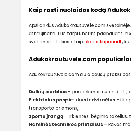
Kaip rasti nuolaidos kodą Aduko
Apsilankius Adukokrautuvele.com svetainėje, ga
atnaujinami. Tuo tarpu, norint pasinaudoti nu
svetainėse, tokiose kaip
akcijoskuponai.lt
, ku
Adukokrautuvele.com populiariaus
Adukokrautuvele.com siūlo gausų prekių pasir
Dulkių siurblius
– pasirinkimas nuo robotų dul
Elektrinius paspirtukus ir dviračius
– itin 
transporto priemonių.
Sporto įrangą
– irklentes, bėgimo takelius, t
Naminės technikos prietaisus
– kavos malūn