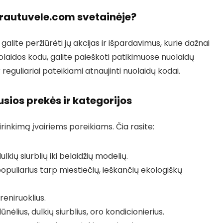
krautuvele.com svetainėje?
lite peržiūrėti jų akcijas ir išpardavimus, kurie dažnai
olaidos kodu, galite paieškoti patikimuose nuolaidų
r reguliariai pateikiami atnaujinti nuolaidų kodai.
ios prekės ir kategorijos
inkimą įvairiems poreikiams. Čia rasite:
kių siurblių iki belaidžių modelių.
populiarius tarp miestiečių, ieškančių ekologiškų
reniruoklius.
ėlius, dulkių siurblius, oro kondicionierius.