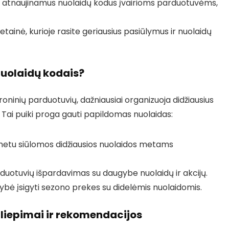
at atnaujinamus nuolaidų kodus įvairioms parduotuvėms,
tainė, kurioje rasite geriausius pasiūlymus ir nuolaidų
nuolaidų kodais?
ninių parduotuvių, dažniausiai organizuoja didžiausius
Tai puiki proga gauti papildomas nuolaidas:
metu siūlomos didžiausios nuolaidos metams
rduotuvių išpardavimas su daugybe nuolaidų ir akcijų.
ybė įsigyti sezono prekes su didelėmis nuolaidomis.
liepimai ir rekomendacijos