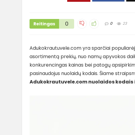
0
Reitingas
0
23
Adukokrautuvele.com yra sparčiai populiarėja
asortimentą prekių, nuo namų apyvokos daiktų
konkurencingas kainas bei patogų apsipirki
pasinaudojus nuolaidų kodais. Šiame straipsn
Adukokrautuvele.com nuolaidos kodais