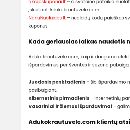
akcijoskuponai.lt
– ši svetainė pateikia nuol
įskaitant Adukokrautuvele.com.
NoriuNuolaidos.lt
– nuolaidų kodų paieškos sve
kuponus.
Kada geriausias laikas naudotis 
Adukokrautuvele.com, kaip ir dauguma elektro
išpardavimus per šventes ir sezono pabaigą. 
Juodasis penktadienis
– šio išpardavimo 
pasibaigiant.
Kibernetinis pirmadienis
– internetinių pa
Vasariniai ir žiemos išpardavimai
– galim
Adukokrautuvele.com klientų atsi