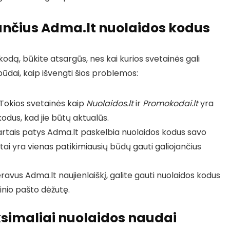
jančius Adma.lt nuolaidos kodus
 kodą, būkite atsargūs, nes kai kurios svetainės gali
 būdai, kaip išvengti šios problemos:
Tokios svetainės kaip
Nuolaidos.lt
ir
Promokodai.lt
yra
odus, kad jie būtų aktualūs.
rtais patys Adma.lt paskelbia nuolaidos kodus savo
 tai yra vienas patikimiausių būdų gauti galiojančius
vus Adma.lt naujienlaiškį, galite gauti nuolaidos kodus
ninio pašto dėžutę.
imaliai nuolaidos naudai