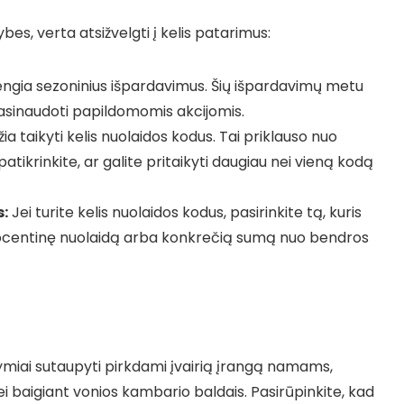
bes, verta atsižvelgti į kelis patarimus:
engia sezoninius išpardavimus. Šių išpardavimų metu
 pasinaudoti papildomomis akcijomis.
ia taikyti kelis nuolaidos kodus. Tai priklauso nuo
tikrinkite, ar galite pritaikyti daugiau nei vieną kodą
:
Jei turite kelis nuolaidos kodus, pasirinkite tą, kuris
i procentinę nuolaidą arba konkrečią sumą nuo bendros
ymiai sutaupyti pirkdami įvairią įrangą namams,
 baigiant vonios kambario baldais. Pasirūpinkite, kad