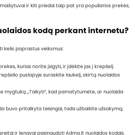
aišytuvai ir kiti priedai taip pat yra populiarios prekės,
olaidos kodą perkant internetu?
kti kelis paprastus veiksmus:
ekes, kurias norite įsigyti, ir įdėkite jas į krepšelį.
epšelio puslapyje suraskite laukelį, skirtą nuolaidos
te mygtuką „Taikyti“, kad pamatytumėte, ar nuolaida
ida buvo pritaikyta teisingai, tada užbaikite užsakymą,
eitai ir lengvai pasinaudoti Adma.lt nuolaidos kodais.