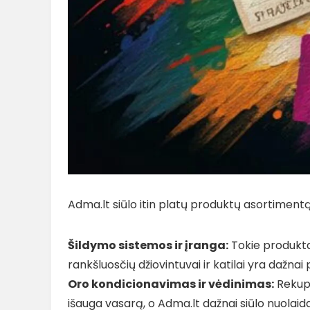
Adma.lt siūlo itin platų produktų asortimentą
Šildymo sistemos ir įranga:
Tokie produktai
rankšluosčių džiovintuvai ir katilai yra dažnai
Oro kondicionavimas ir vėdinimas:
Rekupe
išauga vasarą, o Adma.lt dažnai siūlo nuolaid