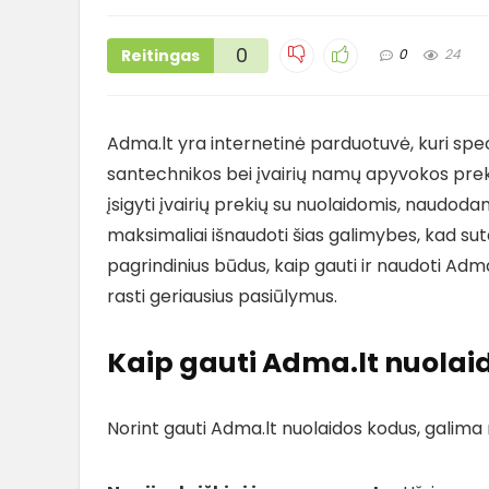
0
Reitingas
0
24
Adma.lt yra internetinė parduotuvė, kuri spec
santechnikos bei įvairių namų apyvokos preki
įsigyti įvairių prekių su nuolaidomis, naudoda
maksimaliai išnaudoti šias galimybes, kad s
pagrindinius būdus, kaip gauti ir naudoti Adm
rasti geriausius pasiūlymus.
Kaip gauti Adma.lt nuolai
Norint gauti Adma.lt nuolaidos kodus, galima n