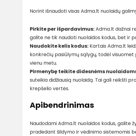
Norint išnaudoti visas Adma.lt nuolaidų galimy
Pirkite per išpardavimus:
Adma.lt dažnai r
galite ne tik naudoti nuolaidos kodus, bet ir
Naudokite kelis kodus:
Kartais Adma.lt leidž
konkrečių pasiūlymų sąlygų, todėl visuomet pa
vienu metu.
Pirmenybę teikite didesnėms nuolaidoms
suteikia didžiausią nuolaidą. Tai gali reikšt
krepšelio vertės.
Apibendrinimas
Naudodami Adma.lt nuolaidos kodus, galite ž
pradedant šildymo ir vėdinimo sistemomis bei