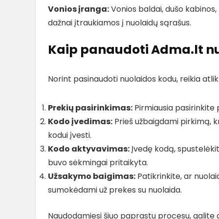
Vonios įranga:
Vonios baldai, dušo kabinos, m
dažnai įtraukiamos į nuolaidų sąrašus.
Kaip panaudoti Adma.lt nu
Norint pasinaudoti nuolaidos kodu, reikia atli
Prekių pasirinkimas:
Pirmiausia pasirinkite pr
Kodo įvedimas:
Prieš užbaigdami pirkimą, kr
kodui įvesti.
Kodo aktyvavimas:
Įvedę kodą, spustelėki
buvo sėkmingai pritaikyta.
Užsakymo baigimas:
Patikrinkite, ar nuola
sumokėdami už prekes su nuolaida.
Naudodamiesi šiuo paprastu procesu, galite gr