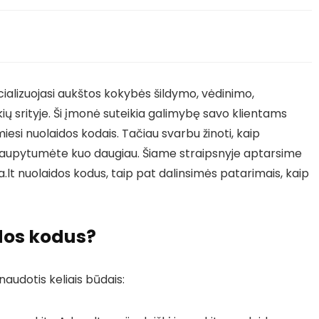
ializuojasi aukštos kokybės šildymo, vėdinimo,
ų srityje. Ši įmonė suteikia galimybę savo klientams
miesi nuolaidos kodais. Tačiau svarbu žinoti, kaip
utaupytumėte kuo daugiau. Šiame straipsnyje aptarsime
a.lt nuolaidos kodus, taip pat dalinsimės patarimais, kaip
dos kodus?
audotis keliais būdais: