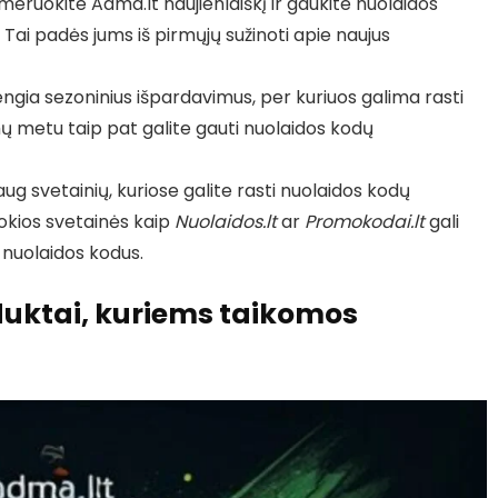
eruokite Adma.lt naujienlaiškį ir gaukite nuolaidos
. Tai padės jums iš pirmųjų sužinoti apie naujus
ngia sezoninius išpardavimus, per kuriuos galima rasti
mų metu taip pat galite gauti nuolaidos kodų
ug svetainių, kuriose galite rasti nuolaidos kodų
okios svetainės kaip
Nuolaidos.lt
ar
Promokodai.lt
gali
 nuolaidos kodus.
duktai, kuriems taikomos