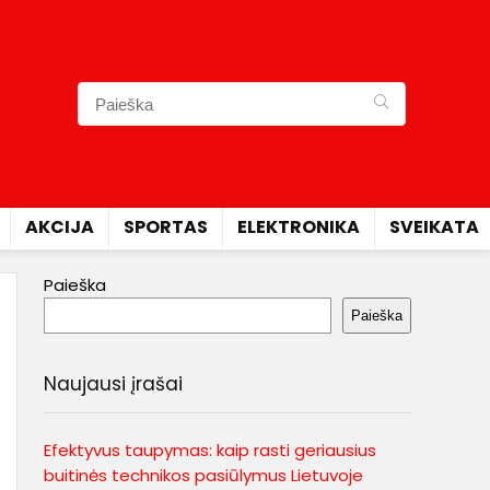
AKCIJA
SPORTAS
ELEKTRONIKA
SVEIKATA
Paieška
Paieška
Naujausi įrašai
Efektyvus taupymas: kaip rasti geriausius
buitinės technikos pasiūlymus Lietuvoje