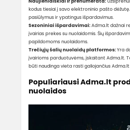
Naujienlaiškiai ir prenumerata:
Užsiprenum
kodus tiesiai į savo elektroninio pašto dėžutę
pasiūlymus ir ypatingus išpardavimus.
Sezoniniai išpardavimai:
Adma.lt dažnai re
įvairias prekes su nuolaidomis. Šių išpardavi
papildomoms nuolaidoms.
Trečiųjų šalių nuolaidų platformos:
Yra da
įvairioms parduotuvėms, įskaitant Adma.lt. T
būti naudinga vieta rasti galiojančius Adma.lt
Populiariausi Adma.lt pro
nuolaidos