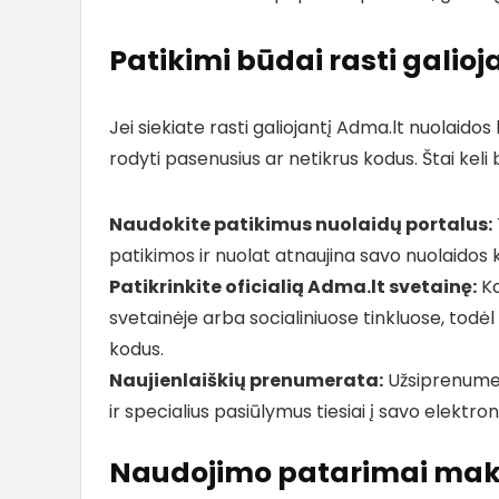
Patikimi būdai rasti galio
Jei siekiate rasti galiojantį Adma.lt nuolaidos
rodyti pasenusius ar netikrus kodus. Štai keli
Naudokite patikimus nuolaidų portalus:
patikimos ir nuolat atnaujina savo nuolaidos k
Patikrinkite oficialią Adma.lt svetainę:
Ka
svetainėje arba socialiniuose tinkluose, todėl
kodus.
Naujienlaiškių prenumerata:
Užsiprenumera
ir specialius pasiūlymus tiesiai į savo elektro
Naudojimo patarimai maks