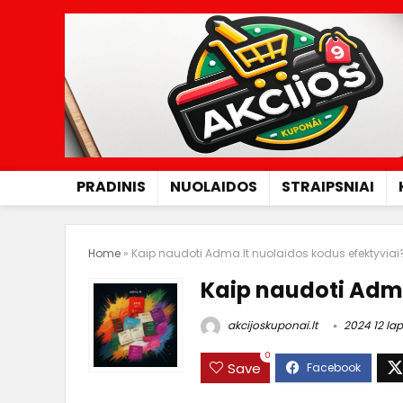
PRADINIS
NUOLAIDOS
STRAIPSNIAI
Home
»
Kaip naudoti Adma.lt nuolaidos kodus efektyviai
Kaip naudoti Adma
akcijoskuponai.lt
2024 12 lap
0
Save