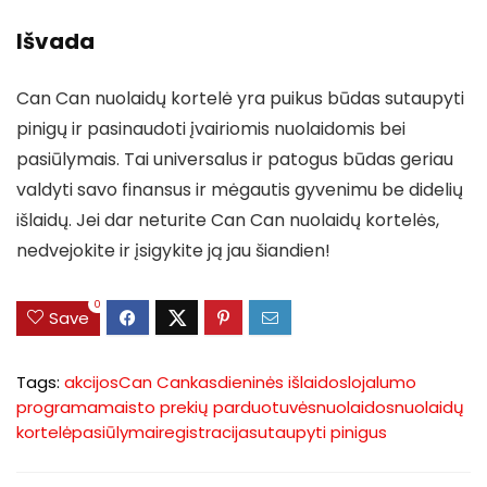
Išvada
Can Can nuolaidų kortelė yra puikus būdas sutaupyti
pinigų ir pasinaudoti įvairiomis nuolaidomis bei
pasiūlymais. Tai universalus ir patogus būdas geriau
valdyti savo finansus ir mėgautis gyvenimu be didelių
išlaidų. Jei dar neturite Can Can nuolaidų kortelės,
nedvejokite ir įsigykite ją jau šiandien!
0
Save
Tags:
akcijos
Can Can
kasdieninės išlaidos
lojalumo
programa
maisto prekių parduotuvės
nuolaidos
nuolaidų
kortelė
pasiūlymai
registracija
sutaupyti pinigus