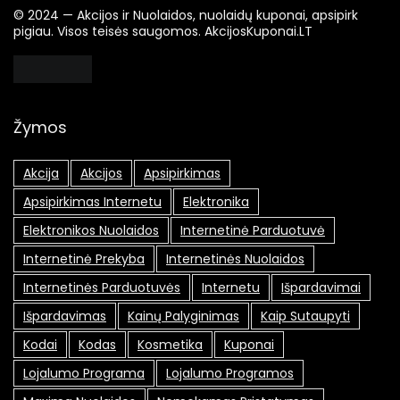
© 2024 — Akcijos ir Nuolaidos, nuolaidų kuponai, apsipirk
pigiau. Visos teisės saugomos. AkcijosKuponai.LT
Žymos
Akcija
Akcijos
Apsipirkimas
Apsipirkimas Internetu
Elektronika
Elektronikos Nuolaidos
Internetinė Parduotuvė
Internetinė Prekyba
Internetinės Nuolaidos
Internetinės Parduotuvės
Internetu
Išpardavimai
Išpardavimas
Kainų Palyginimas
Kaip Sutaupyti
Kodai
Kodas
Kosmetika
Kuponai
Lojalumo Programa
Lojalumo Programos