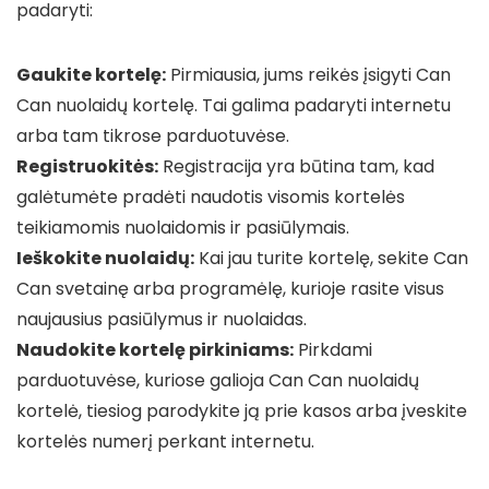
padaryti:
Gaukite kortelę:
Pirmiausia, jums reikės įsigyti Can
Can nuolaidų kortelę. Tai galima padaryti internetu
arba tam tikrose parduotuvėse.
Registruokitės:
Registracija yra būtina tam, kad
galėtumėte pradėti naudotis visomis kortelės
teikiamomis nuolaidomis ir pasiūlymais.
Ieškokite nuolaidų:
Kai jau turite kortelę, sekite Can
Can svetainę arba programėlę, kurioje rasite visus
naujausius pasiūlymus ir nuolaidas.
Naudokite kortelę pirkiniams:
Pirkdami
parduotuvėse, kuriose galioja Can Can nuolaidų
kortelė, tiesiog parodykite ją prie kasos arba įveskite
kortelės numerį perkant internetu.