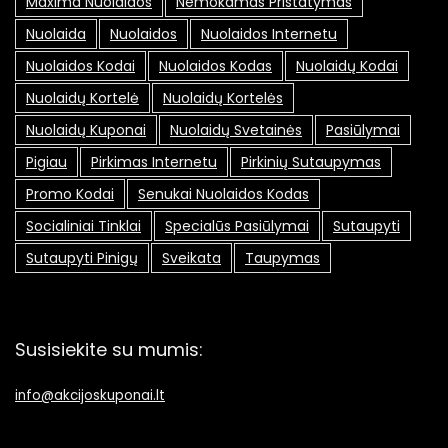
Maxima Nuolaidos
Nemokamas Pristatymas
Nuolaida
Nuolaidos
Nuolaidos Internetu
Nuolaidos Kodai
Nuolaidos Kodas
Nuolaidų Kodai
Nuolaidų Kortelė
Nuolaidų Kortelės
Nuolaidų Kuponai
Nuolaidų Svetainės
Pasiūlymai
Pigiau
Pirkimas Internetu
Pirkinių Sutaupymas
Promo Kodai
Senukai Nuolaidos Kodas
Socialiniai Tinklai
Specialūs Pasiūlymai
Sutaupyti
Sutaupyti Pinigų
Sveikata
Taupymas
Susisiekite su mumis:
info@akcijoskuponai.lt