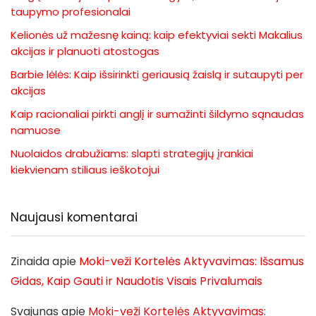
taupymo profesionalai
Kelionės už mažesnę kainą: kaip efektyviai sekti Makalius
akcijas ir planuoti atostogas
Barbie lėlės: Kaip išsirinkti geriausią žaislą ir sutaupyti per
akcijas
Kaip racionaliai pirkti anglį ir sumažinti šildymo sąnaudas
namuose
Nuolaidos drabužiams: slapti strategijų įrankiai
kiekvienam stiliaus ieškotojui
Naujausi komentarai
Zinaida
apie
Moki-veži Kortelės Aktyvavimas: Išsamus
Gidas, Kaip Gauti ir Naudotis Visais Privalumais
Svajunas
apie
Moki-veži Kortelės Aktyvavimas: