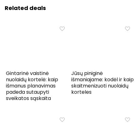
Related deals
Gintarinė vaistinė
Jūsų piniginė
nuolaidų kortelė: kaip
išmaniajame: kodėl ir kaip
išmanus planavimas
skaitmenizuoti nuolaidų
padeda sutaupyti
korteles
sveikatos sąskaita