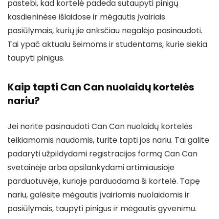
pastebi, kad kortelė padeda sutaupyti pinigų
kasdieninėse išlaidose ir mėgautis įvairiais
pasiūlymais, kurių jie anksčiau negalėjo pasinaudoti.
Tai ypač aktualu šeimoms ir studentams, kurie siekia
taupyti pinigus.
Kaip tapti Can Can nuolaidų kortelės
nariu?
Jei norite pasinaudoti Can Can nuolaidų kortelės
teikiamomis naudomis, turite tapti jos nariu. Tai galite
padaryti užpildydami registracijos formą Can Can
svetainėje arba apsilankydami artimiausioje
parduotuvėje, kurioje parduodama ši kortelė. Tapę
nariu, galėsite mėgautis įvairiomis nuolaidomis ir
pasiūlymais, taupyti pinigus ir mėgautis gyvenimu.