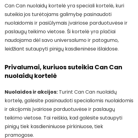
Can Can nuolaidų kortelė yra speciali kortelė, kuri
suteikia jos turėtojams galimybę pasinaudoti
nuolaidomis ir pasiūlymais įvairiose parduotuvėse ir
paslaugų teikimo vietose. Ši kortelė yra plačiai
naudojama dėl savo universalumo ir patogumo,
leidžiant sutaupyti pinigų kasdieninėse išlaidose.
Privalumai, kuriuos suteikia Can Can
nuolaidų kortelė
Nuolaidos ir akcijos:
Turint Can Can nuolaidų
kortelę, galėsite pasinaudoti specialiomis nuolaidomis
ir akcijomis įvairiose parduotuvėse ir paslaugų
teikimo vietose. Tai reiškia, kad galėsite sutaupyti
pinigų tiek kasdieniniuose pirkiniuose, tiek
pramogose.