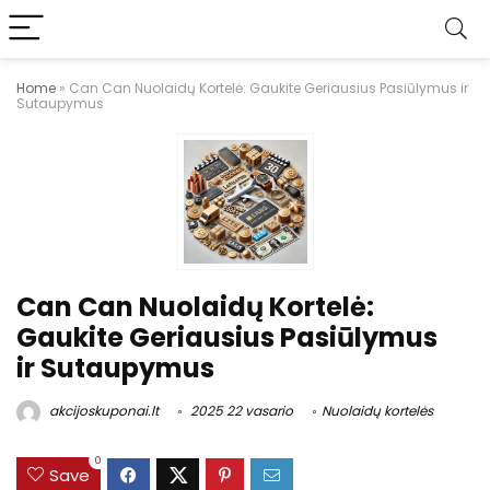
Home
»
Can Can Nuolaidų Kortelė: Gaukite Geriausius Pasiūlymus ir
Sutaupymus
Can Can Nuolaidų Kortelė:
Gaukite Geriausius Pasiūlymus
ir Sutaupymus
akcijoskuponai.lt
2025 22 vasario
Nuolaidų kortelės
0
Save