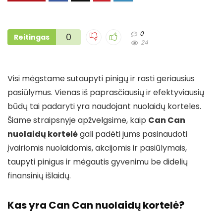
0
0
Reitingas
24
Visi mėgstame sutaupyti pinigų ir rasti geriausius
pasiūlymus. Vienas iš paprasčiausių ir efektyviausių
būdų tai padaryti yra naudojant nuolaidų korteles.
Šiame straipsnyje apžvelgsime, kaip
Can Can
nuolaidų kortelė
gali padėti jums pasinaudoti
įvairiomis nuolaidomis, akcijomis ir pasiūlymais,
taupyti pinigus ir mėgautis gyvenimu be didelių
finansinių išlaidų.
Kas yra Can Can nuolaidų kortelė?