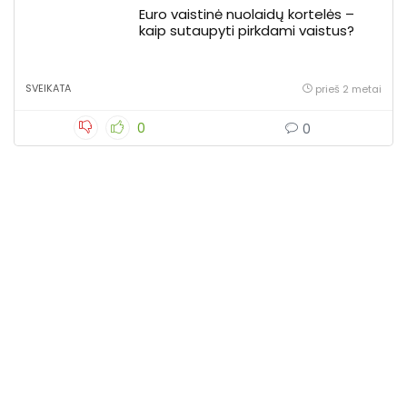
Euro vaistinė nuolaidų kortelės –
kaip sutaupyti pirkdami vaistus?
SVEIKATA
prieš 2 metai
0
0