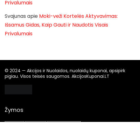
Privalumais
Svajunas
apie
Moki-veži Kortelės Aktyvavimas:
Išsamus Gidas, Kaip Gauti ir Naudotis Visais
Privalumais
© 2024 — Akcijos ir Nuolaidos, nuolaidų kuponai, apsipirk
pigiau. Visos teisės saugomos. AkcijosKuponai.LT
Žymos
Akcija
Akcijos
Apsipirkimas
Apsipirkimas Internetu
Elektronika