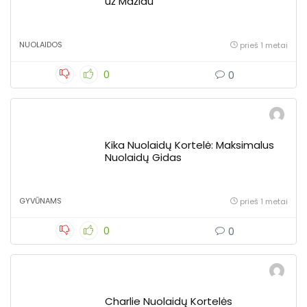
už Mažiau
NUOLAIDOS
prieš 1 metai
0
0
Kika Nuolaidų Kortelė: Maksimalus
Nuolaidų Gidas
GYVŪNAMS
prieš 1 metai
0
0
Charlie Nuolaidų Kortelės