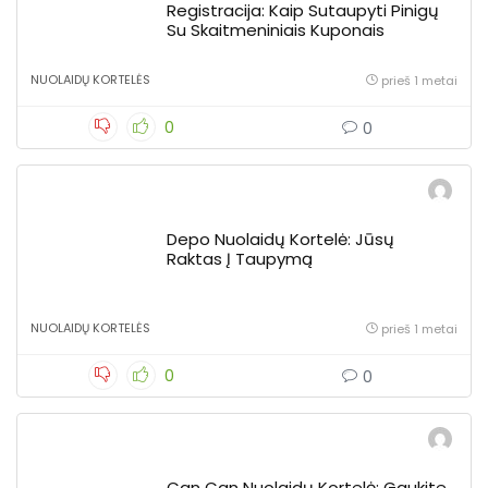
Registracija: Kaip Sutaupyti Pinigų
Su Skaitmeniniais Kuponais
NUOLAIDŲ KORTELĖS
prieš 1 metai
0
0
Depo Nuolaidų Kortelė: Jūsų
Raktas Į Taupymą
NUOLAIDŲ KORTELĖS
prieš 1 metai
0
0
Can Can Nuolaidų Kortelė: Gaukite