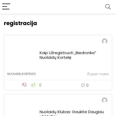
registracija
Kaip Užregistruoti „Biedronka”
Nuolaidų Kortelę
NUOLAIDŲ KORTELĖS
prieš 1 metai
0
0
Nuolaidų Klubas: Gaukite Daugiau