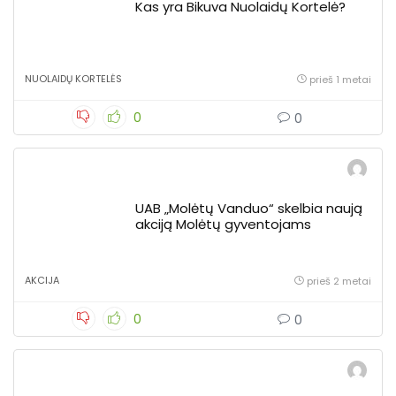
Kas yra Bikuva Nuolaidų Kortelė?
NUOLAIDŲ KORTELĖS
prieš 1 metai
0
0
UAB „Molėtų Vanduo“ skelbia naują
akciją Molėtų gyventojams
AKCIJA
prieš 2 metai
0
0