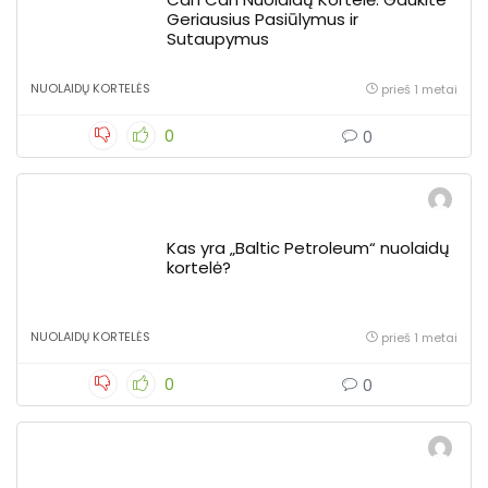
Geriausius Pasiūlymus ir
Sutaupymus
NUOLAIDŲ KORTELĖS
prieš 1 metai
0
0
Kas yra „Baltic Petroleum“ nuolaidų
kortelė?
NUOLAIDŲ KORTELĖS
prieš 1 metai
0
0