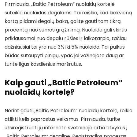
Pirmiausia, „Baltic Petroleum“ nuolaidų kortelė
suteikia nuolaidas degalams. Tai reiškia, kad kiekvieną
kartą pildami degalų baką, galite gauti tam tikrą
procentą nuo sumos grąžinimą. Nuolaida gali skirtis
priklausomai nuo degalų rūšies ir laikotarpio, tačiau
dažniausiai tai yra nuo 3% iki 5% nuolaida. Tai puikus
būdas sutaupyti pinigų, ypač jei važinėjate daug ar
turite ilgus kasdienius maršrutus.
Kaip gauti „Baltic Petroleum“
nuolaidų kortelę?
Norint gauti „Baltic Petroleum“ nuolaidų kortelę, reikia
atlikti kelis paprastus veiksmus. Pirmiausia, turite
užsiregistruoti jų interneto svetainėje arba atvykus į
„Baltic Petroleum“ degalinę. Registracijos procesas