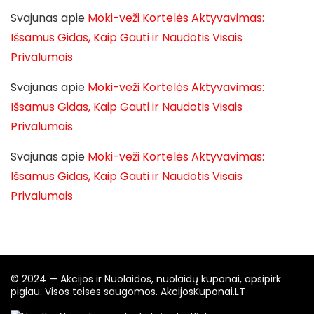
Svajunas
apie
Moki-veži Kortelės Aktyvavimas:
Išsamus Gidas, Kaip Gauti ir Naudotis Visais
Privalumais
Svajunas
apie
Moki-veži Kortelės Aktyvavimas:
Išsamus Gidas, Kaip Gauti ir Naudotis Visais
Privalumais
Svajunas
apie
Moki-veži Kortelės Aktyvavimas:
Išsamus Gidas, Kaip Gauti ir Naudotis Visais
Privalumais
© 2024 — Akcijos ir Nuolaidos, nuolaidų kuponai, apsipirk
pigiau. Visos teisės saugomos. AkcijosKuponai.LT