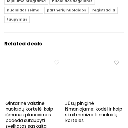
lojalumo programa
nuolaidos degalams
nuolaidos šeimai
partnerių nuolaidos
registracija
taupymas
Related deals
Gintarinė vaistinė
Jūsų piniginė
nuolaidų kortelė: kaip
išmaniajame: kodėl ir kaip
išmanus planavimas
skaitmenizuoti nuolaidų
padeda sutaupyti
korteles
sveikatos sąskaita