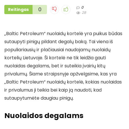
0
0
Reitingas
28
„Baltic Petroleum“ nuolaidų kortelė yra puikus būdas
sutaupyti pinigų pildant degalų baką. Tai viena iš
populiariausių ir plačiausiai naudojamų nuolaidų
kortelių Lietuvoje. Ši kortelė ne tik leidžia gauti
nuolaidas degalams, bet ir suteikia įvairių kitų
privalumų. Šiame straipsnyje apžvelgsime, kas yra
„Baltic Petroleum“ nuolaidų kortelė, kokias nuolaidas
ir privalumus ji teikia bei kaip ją naudoti, kad
sutaupytumėte daugiau pinigų.
Nuolaidos degalams