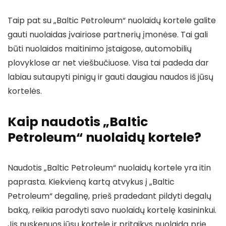
Taip pat su „Baltic Petroleum“ nuolaidų kortele galite
gauti nuolaidas įvairiose partnerių įmonėse. Tai gali
būti nuolaidos maitinimo įstaigose, automobilių
plovyklose ar net viešbučiuose. Visa tai padeda dar
labiau sutaupyti pinigų ir gauti daugiau naudos iš jūsų
kortelės.
Kaip naudotis „Baltic
Petroleum“ nuolaidų kortele?
Naudotis „Baltic Petroleum“ nuolaidų kortele yra itin
paprasta. Kiekvieną kartą atvykus į „Baltic
Petroleum“ degalinę, prieš pradedant pildyti degalų
baką, reikia parodyti savo nuolaidų kortelę kasininkui.
Jis nuskenuos jūsų kortelę ir pritaikys nuolaidą prie