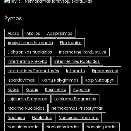
Žymos
Akcija
Akcijos
Apsipirkimas
Apsipirkimas Internetu
Elektronika
Elektronikos Nuolaidos
Internetinė Parduotuvė
Internetinė Prekyba
Internetinės Nuolaidos
Internetinės Parduotuvės
Internetu
Išpardavimai
Išpardavimas
Kainų Palyginimas
Kaip Sutaupyti
Kodai
Kodas
Kosmetika
Kuponai
Lojalumo Programa
Lojalumo Programos
Maxima Nuolaidos
Nemokamas Pristatymas
Nuolaida
Nuolaidos
Nuolaidos Internetu
Nuolaidos Kodai
Nuolaidos Kodas
Nuolaidų Kodai