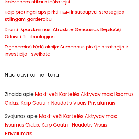
kiekvienam stiliaus ieškotojui
Kaip protingai apsipirkti H&M ir sutaupyti: strategijos
stilingam garderobui
Dronų Išpardavimas: Atraskite Geriausias Bepiločių
Orlaivių Technologijas
Ergonominė kėdė akcija: Sumanaus pirkėjo strategija ir
investicija į sveikatą
Naujausi komentarai
Zinaida
apie
Moki-veži Kortelės Aktyvavimas: Išsamus
Gidas, Kaip Gauti ir Naudotis Visais Privalumais
Svajunas
apie
Moki-veži Kortelės Aktyvavimas:
Išsamus Gidas, Kaip Gauti ir Naudotis Visais
Privalumais