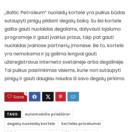
„Baltic Petroleum“ nuolaidų kortelė yra puikus būdas
sutaupyti pinigų pildant degalų baką. Su šia kortele
galite gauti nuolaidas degalams, dalyvauti lojalumo
programoje ir gauti įvairius prizus, taip pat gauti
nuolaidas įvairiose partnerių įmonėse. Be to, kortelė
yra nemokama ir ją galima lengvai gauti
užsiregistravus interneto svetainėje arba degalinėje.
Tai puikus pasirinkimas visiems, kurie nori sutaupyti
pinigų ir gauti daugiau naudos iš savo degalų pirkimo.
0
Save
TAGS:
automobilio priežiūra>
degalų nuolaidų kortelė
kortelės privalumai