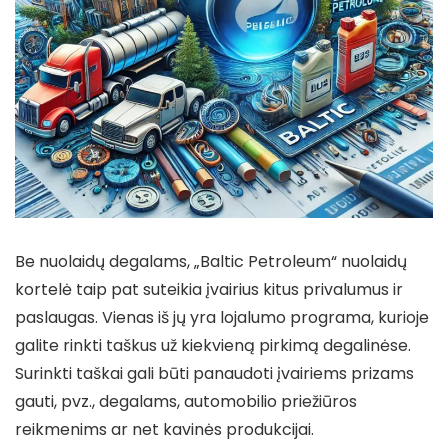
Be nuolaidų degalams, „Baltic Petroleum“ nuolaidų
kortelė taip pat suteikia įvairius kitus privalumus ir
paslaugas. Vienas iš jų yra lojalumo programa, kurioje
galite rinkti taškus už kiekvieną pirkimą degalinėse.
Surinkti taškai gali būti panaudoti įvairiems prizams
gauti, pvz., degalams, automobilio priežiūros
reikmenims ar net kavinės produkcijai.