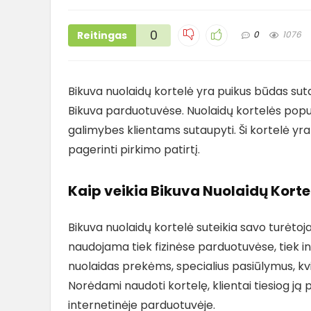
0
Reitingas
0
1076
Bikuva nuolaidų kortelė yra puikus būdas suta
Bikuva parduotuvėse. Nuolaidų kortelės populi
galimybes klientams sutaupyti. Ši kortelė yra
pagerinti pirkimo patirtį.
Kaip veikia Bikuva Nuolaidų Korte
Bikuva nuolaidų kortelė suteikia savo turėtojam
naudojama tiek fizinėse parduotuvėse, tiek i
nuolaidas prekėms, specialius pasiūlymus, kviet
Norėdami naudoti kortelę, klientai tiesiog ją 
internetinėje parduotuvėje.