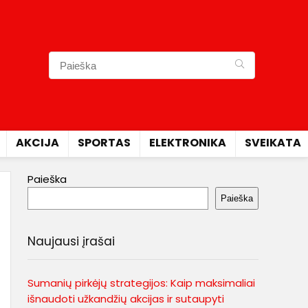
AKCIJA
SPORTAS
ELEKTRONIKA
SVEIKATA
Paieška
Paieška
Naujausi įrašai
Sumanių pirkėjų strategijos: Kaip maksimaliai
išnaudoti užkandžių akcijas ir sutaupyti