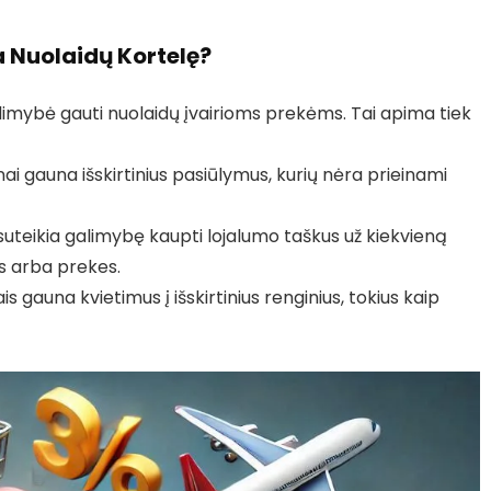
a Nuolaidų Kortelę?
alimybė gauti nuolaidų įvairioms prekėms. Tai apima tiek
žnai gauna išskirtinius pasiūlymus, kurių nėra prieinami
 suteikia galimybę kaupti lojalumo taškus už kiekvieną
das arba prekes.
is gauna kvietimus į išskirtinius renginius, tokius kaip