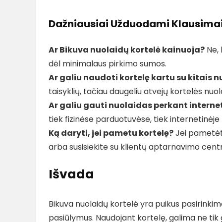
Dažniausiai Užduodami Klausimai 
Ar Bikuva nuolaidų kortelė kainuoja?
Ne, 
dėl minimalaus pirkimo sumos.
Ar galiu naudoti kortelę kartu su kitais 
taisyklių, tačiau daugeliu atvejų kortelės nuo
Ar galiu gauti nuolaidas perkant interne
tiek fizinėse parduotuvėse, tiek internetinėj
Ką daryti, jei pametu kortelę?
Jei pametėte
arba susisiekite su klientų aptarnavimo cent
Išvada
Bikuva nuolaidų kortelė yra puikus pasirinkimas
pasiūlymus. Naudojant kortelę, galima ne tik g