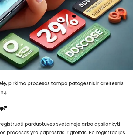
lę, pirkimo procesas tampa patogesnis ir greitesnis,
onų.
lę?
siregistruoti parduotuvės svetainėje arba apsilankyti
jos procesas yra paprastas ir greitas. Po registracijos