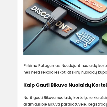
Pirkimo Patogumas: Naudojant nuolaidų korte
nes nėra reikalo ieškoti atskirų nuolaidų kup
Kaip Gauti Bikuva Nuolaidų Korte
Norit gauti Bikuva nuolaidų kortelę, reikia už
artimiausioje Bikuva parduotuvėje. Registraci