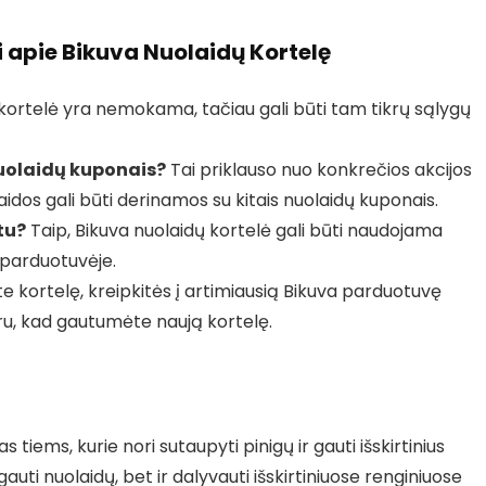
apie Bikuva Nuolaidų Kortelę
kortelė yra nemokama, tačiau gali būti tam tikrų sąlygų
nuolaidų kuponais?
Tai priklauso nuo konkrečios akcijos
laidos gali būti derinamos su kitais nuolaidų kuponais.
tu?
Taip, Bikuva nuolaidų kortelė gali būti naudojama
e parduotuvėje.
 kortelę, kreipkitės į artimiausią Bikuva parduotuvę
ru, kad gautumėte naują kortelę.
 tiems, kurie nori sutaupyti pinigų ir gauti išskirtinius
auti nuolaidų, bet ir dalyvauti išskirtiniuose renginiuose