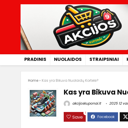
PRADINIS
NUOLAIDOS
STRAIPSNIAI
Home
»
Kas yra Bikuva Nuolaidų Kortelė?
Kas yra Bikuva Nu
akcijoskuponai.lt
2025 12 vas
1
Save