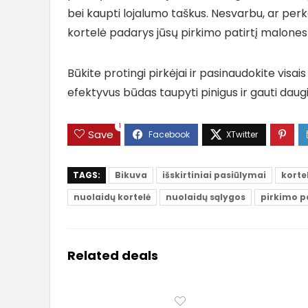
bei kaupti lojalumo taškus. Nesvarbu, ar perk
kortelė padarys jūsų pirkimo patirtį malone
Būkite protingi pirkėjai ir pasinaudokite visai
efektyvus būdas taupyti pinigus ir gauti daugi
1
Save
TAGS:
Bikuva
išskirtiniai pasiūlymai
korte
nuolaidų kortelė
nuolaidų sąlygos
pirkimo 
Related deals