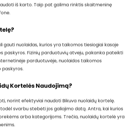
naudoti iš karto. Taip pat galima rinktis skaitmeninę
fone.
telę?
i gauti nuolaidas, kurios yra taikomos tiesiogiai kasoje
s paskyros. Fizinių parduotuvių atveju, pakanka pateikti
nternetinėje parduotuvėje, nuolaidos taikomos
vo paskyros.
aidų Kortelės Naudojimą?
inoti, norint efektyviai naudoti Bikuva nuolaidų kortelę.
, todėl svarbu stebėti jos galiojimo datą. Antra, kai kurios
 prekėms arba kategorijoms. Trečia, nuolaidų kortelė yra
menims.