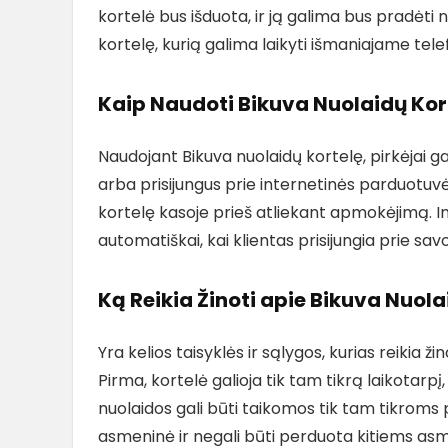
kortelė bus išduota, ir ją galima bus pradėti 
kortelę, kurią galima laikyti išmaniajame tele
Kaip Naudoti Bikuva Nuolaidų Kor
Naudojant Bikuva nuolaidų kortelę, pirkėjai gal
arba prisijungus prie internetinės parduotuvė
kortelę kasoje prieš atliekant apmokėjimą. I
automatiškai, kai klientas prisijungia prie sa
Ką Reikia Žinoti apie Bikuva Nuol
Yra kelios taisyklės ir sąlygos, kurias reikia ž
Pirma, kortelė galioja tik tam tikrą laikotarpį
nuolaidos gali būti taikomos tik tam tikroms
asmeninė ir negali būti perduota kitiems as