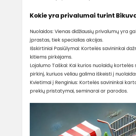
Kokie yra privalumai turint Bikuv
Nuolaidos: Vienas didžiausių privalumų yra g
įprastas, tiek specialias akcijas.
Išskirtiniai Pasiūlymai: Kortelės savininkai da
kitiems pirkėjams.
Lojalumo Taškai: Kai kurios nuolaidų kortelės
pirkinį, kuriuos vėliau galima iškeisti į nuolai
Kvietimai į Renginius: Kortelės savininkai karta
prekių pristatymai, seminarai ar parodos.