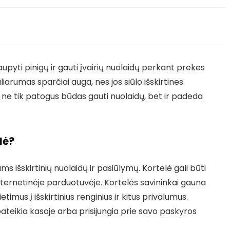
upyti pinigų ir gauti įvairių nuolaidų perkant prekes
arumas sparčiai auga, nes jos siūlo išskirtines
 ne tik patogus būdas gauti nuolaidų, bet ir padeda
lė?
s išskirtinių nuolaidų ir pasiūlymų. Kortelė gali būti
nternetinėje parduotuvėje. Kortelės savininkai gauna
imus į išskirtinius renginius ir kitus privalumus.
pateikia kasoje arba prisijungia prie savo paskyros