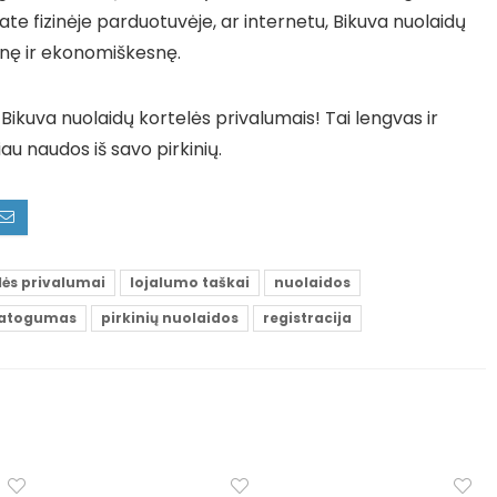
ate fizinėje parduotuvėje, ar internetu, Bikuva nuolaidų
snę ir ekonomiškesnę.
s Bikuva nuolaidų kortelės privalumais! Tai lengvas ir
au naudos iš savo pirkinių.
lės privalumai
lojalumo taškai
nuolaidos
patogumas
pirkinių nuolaidos
registracija