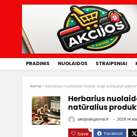
PRADINIS
NUOLAIDOS
STRAIPSNIAI
Home
»
Herbarius nuolaidos kodas: kaip sutaupyti perkan
Herbarius nuolaid
natūralius produk
akcijoskuponai.lt
2025 14 sa
0
Save