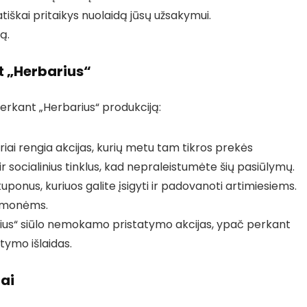
tiškai pritaikys nuolaidą jūsų užsakymui.
ą.
 „Herbarius“
perkant „Herbarius“ produkciją:
riai rengia akcijas, kurių metu tam tikros prekės
r socialinius tinklus, kad nepraleistumėte šių pasiūlymų.
uponus, kuriuos galite įsigyti ir padovanoti artimiesiems.
 žmonėms.
ius“ siūlo nemokamo pristatymo akcijas, ypač perkant
atymo išlaidas.
ai