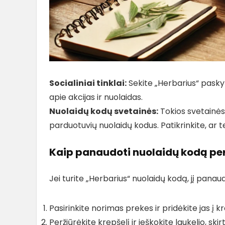
Socialiniai tinklai:
Sekite „Herbarius“ paskyr
apie akcijas ir nuolaidas.
Nuolaidų kodų svetainės:
Tokios svetainės 
parduotuvių nuolaidų kodus. Patikrinkite, ar 
Kaip panaudoti nuolaidų kodą per
Jei turite „Herbarius“ nuolaidų kodą, jį panau
Pasirinkite norimas prekes ir pridėkite jas į kr
Peržiūrėkite krepšelį ir ieškokite laukelio, skir