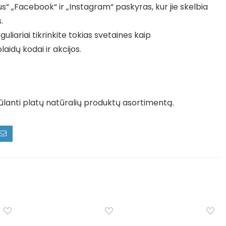
s“ „Facebook“ ir „Instagram“ paskyras, kur jie skelbia
.
uliariai tikrinkite tokias svetaines kaip
laidų kodai ir akcijos.
siūlanti platų natūralių produktų asortimentą.