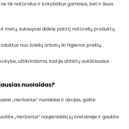
 tik natūralius ir kokybiškus gaminius, bet ir šiuos
94 metų, sukaupusi didelę patirtį natūralių produktų
roduktus nuo žolelių arbatų iki higienos prekių,
okybe, užtikrindama, kad jie atitiktų aukščiausius
jausias nuolaidas?
ias „Herbarius“ nuolaidas ir akcijas, galite:
kite „Herbarius“ naujienlaiškį jų svetainėje ir gaukite