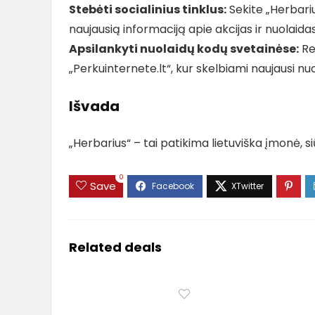
Stebėti socialinius tinklus:
Sekite „Herbariu
naujausią informaciją apie akcijas ir nuolaidas
Apsilankyti nuolaidų kodų svetainėse:
Reg
„Perkuinternete.lt“, kur skelbiami naujausi nuo
Išvada
„Herbarius“ – tai patikima lietuviška įmonė, 
0
Save
Related deals