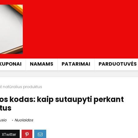
KUPONAI
NAMAMS
PATARIMAI
PARDUOTUVĖS
t natūralius produktus
os kodas: kaip sutaupyti perkant
tus
usio
Nuolaidos