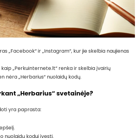
as „Facebook“ ir „Instagram“, kur jie skelbia naujienas
kaip „Perkuinternete.lt“ renka ir skelbia įvairių
ten nėra „Herbarius“ nuolaidų kodų.
kant „Herbarius“ svetainėje?
doti yra paprasta:
epšelį.
to nuolaidų kodui įvesti.