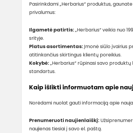
Pasirinkdami „Herbarius“ produktus, gaunate ne
privalumus:
Ilgametė patirtis:
„Herbarius“ veikia nuo 19
srityje.
Platus asortimentas:
Įmonė siūlo įvairius p
atitinkančius skirtingus klientų poreikius.
Kokybė:
„Herbarius“ rūpinasi savo produktų k
standartus.
Kaip išlikti informuotam apie nau
Norėdami nuolat gauti informaciją apie naujaus
Prenumeruoti naujienlaiškį:
Užsiprenumeruo
naujienas tiesiai į savo el. paštą.