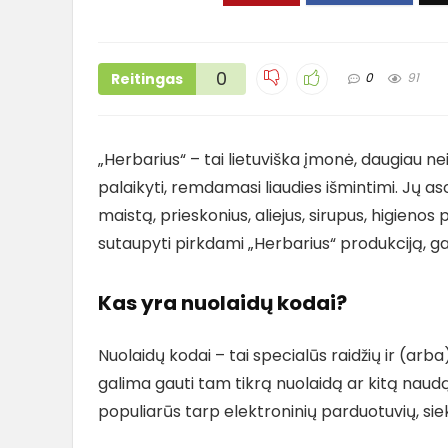
0
Reitingas
0
91
„Herbarius“ – tai lietuviška įmonė, daugiau ne
palaikyti, remdamasi liaudies išmintimi. Jų as
maistą, prieskonius, aliejus, sirupus, higienos
sutaupyti pirkdami „Herbarius“ produkciją, gal
Kas yra nuolaidų kodai?
Nuolaidų kodai – tai specialūs raidžių ir (arba
galima gauti tam tikrą nuolaidą ar kitą naud
populiarūs tarp elektroninių parduotuvių, siek