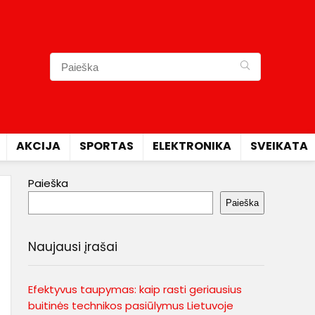
AKCIJA
SPORTAS
ELEKTRONIKA
SVEIKATA
Paieška
Paieška
Naujausi įrašai
Efektyvus taupymas: kaip rasti geriausius
buitinės technikos pasiūlymus Lietuvoje