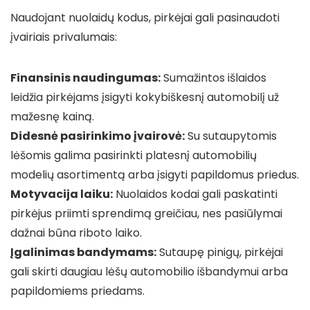
Naudojant nuolaidų kodus, pirkėjai gali pasinaudoti
įvairiais privalumais:
Finansinis naudingumas:
Sumažintos išlaidos
leidžia pirkėjams įsigyti kokybiškesnį automobilį už
mažesnę kainą.
Didesnė pasirinkimo įvairovė:
Su sutaupytomis
lėšomis galima pasirinkti platesnį automobilių
modelių asortimentą arba įsigyti papildomus priedus.
Motyvacija laiku:
Nuolaidos kodai gali paskatinti
pirkėjus priimti sprendimą greičiau, nes pasiūlymai
dažnai būna riboto laiko.
Įgalinimas bandymams:
Sutaupę pinigų, pirkėjai
gali skirti daugiau lėšų automobilio išbandymui arba
papildomiems priedams.