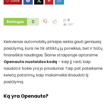
Save
0
0
Reitingas
247
Kiekvienas automobilių pirkėjas siekia gauti geriausią
pasiūlymą, kuris ne tik atitiktų jų poreikius, bet ir būtų
finansiškai naudingas. Šiame straipsnyje aptarsime
Openauto nuolaidos kodą
– kaip jį rasti, kaip
naudoti ir kokie yra jo privalumai. Taip pat pateiksime
keletą patarimų, kaip maksimaliai išnaudoti šį
pasiūlymą.
Ką yra Openauto?