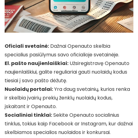
Oficiali svetainė:
Dažnai Openauto skelbia
specialius pasiūlymus savo oficialioje svetainėje.
El. pašto naujienlaiškiai:
Užsiregistravę Openauto
naujienlaiškiui, galite reguliariai gauti nuolaidų kodus
tiesiai į savo pašto dėžutę.
Nuolaidų portalai:
Yra daug svetainių, kurios renka
ir skelbia įvairių prekių ženklų nuolaidų kodus,
įskaitant ir Openauto.
Socialiniai tinklai:
Sekite Openauto socialinius
tinklus, tokius kaip Facebook ar Instagram, kur dažnai
skelbiamos specialios nuolaidos ir konkursai.