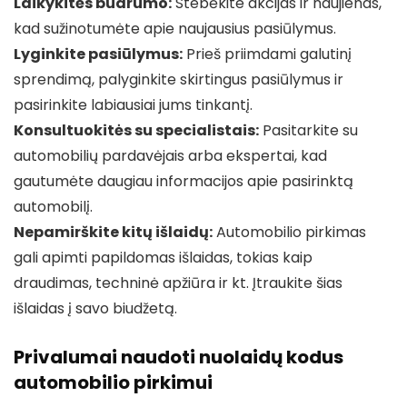
Laikykitės budrumo:
Stebėkite akcijas ir naujienas,
kad sužinotumėte apie naujausius pasiūlymus.
Lyginkite pasiūlymus:
Prieš priimdami galutinį
sprendimą, palyginkite skirtingus pasiūlymus ir
pasirinkite labiausiai jums tinkantį.
Konsultuokitės su specialistais:
Pasitarkite su
automobilių pardavėjais arba ekspertai, kad
gautumėte daugiau informacijos apie pasirinktą
automobilį.
Nepamirškite kitų išlaidų:
Automobilio pirkimas
gali apimti papildomas išlaidas, tokias kaip
draudimas, techninė apžiūra ir kt. Įtraukite šias
išlaidas į savo biudžetą.
Privalumai naudoti nuolaidų kodus
automobilio pirkimui