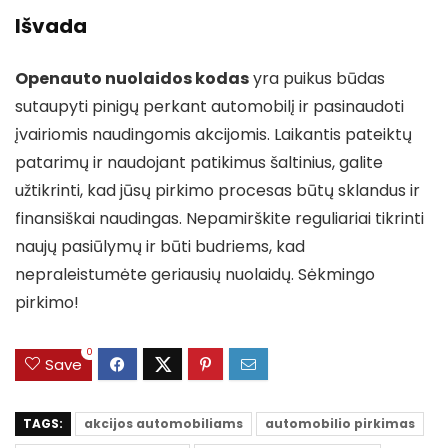
Išvada
Openauto nuolaidos kodas
yra puikus būdas
sutaupyti pinigų perkant automobilį ir pasinaudoti
įvairiomis naudingomis akcijomis. Laikantis pateiktų
patarimų ir naudojant patikimus šaltinius, galite
užtikrinti, kad jūsų pirkimo procesas būtų sklandus ir
finansiškai naudingas. Nepamirškite reguliariai tikrinti
naujų pasiūlymų ir būti budriems, kad
nepraleistumėte geriausių nuolaidų. Sėkmingo
pirkimo!
0
Save
TAGS:
akcijos automobiliams
automobilio pirkimas