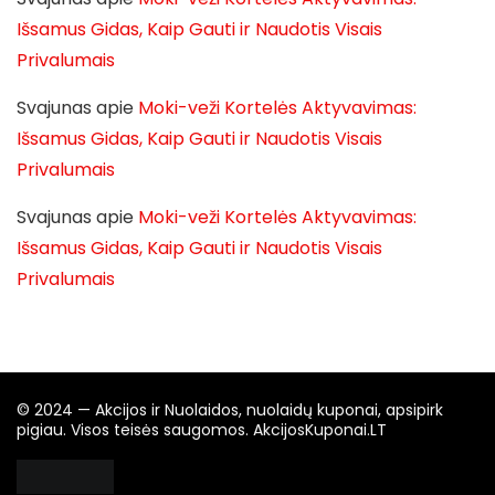
Išsamus Gidas, Kaip Gauti ir Naudotis Visais
Privalumais
Svajunas
apie
Moki-veži Kortelės Aktyvavimas:
Išsamus Gidas, Kaip Gauti ir Naudotis Visais
Privalumais
Svajunas
apie
Moki-veži Kortelės Aktyvavimas:
Išsamus Gidas, Kaip Gauti ir Naudotis Visais
Privalumais
© 2024 — Akcijos ir Nuolaidos, nuolaidų kuponai, apsipirk
pigiau. Visos teisės saugomos. AkcijosKuponai.LT