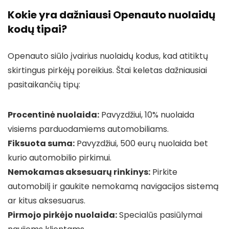
Kokie yra dažniausi Openauto nuolaidų
kodų tipai?
Openauto siūlo įvairius nuolaidų kodus, kad atitiktų
skirtingus pirkėjų poreikius. Štai keletas dažniausiai
pasitaikančių tipų:
Procentinė nuolaida:
Pavyzdžiui, 10% nuolaida
visiems parduodamiems automobiliams.
Fiksuota suma:
Pavyzdžiui, 500 eurų nuolaida bet
kurio automobilio pirkimui.
Nemokamas aksesuarų rinkinys:
Pirkite
automobilį ir gaukite nemokamą navigacijos sistemą
ar kitus aksesuarus.
Pirmojo pirkėjo nuolaida:
Specialūs pasiūlymai