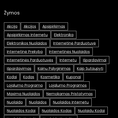
Žymos
Akcija
Akcijos
Apsipirkimas
Apsipirkimas Internetu
Elektronika
Elektronikos Nuolaidos
Internetinė Parduotuvė
Internetinė Prekyba
Internetinės Nuolaidos
Internetinės Parduotuvės
Internetu
Išpardavimai
Išpardavimas
Kainų Palyginimas
Kaip Sutaupyti
Kodai
Kodas
Kosmetika
Kuponai
Lojalumo Programa
Lojalumo Programos
Maxima Nuolaidos
Nemokamas Pristatymas
Nuolaida
Nuolaidos
Nuolaidos Internetu
Nuolaidos Kodai
Nuolaidos Kodas
Nuolaidų Kodai