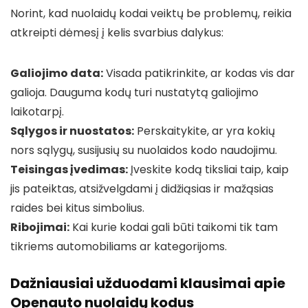
Norint, kad nuolaidų kodai veiktų be problemų, reikia
atkreipti dėmesį į kelis svarbius dalykus:
Galiojimo data:
Visada patikrinkite, ar kodas vis dar
galioja. Dauguma kodų turi nustatytą galiojimo
laikotarpį.
Sąlygos ir nuostatos:
Perskaitykite, ar yra kokių
nors sąlygų, susijusių su nuolaidos kodo naudojimu.
Teisingas įvedimas:
Įveskite kodą tiksliai taip, kaip
jis pateiktas, atsižvelgdami į didžiąsias ir mažąsias
raides bei kitus simbolius.
Ribojimai:
Kai kurie kodai gali būti taikomi tik tam
tikriems automobiliams ar kategorijoms.
Dažniausiai užduodami klausimai apie
Openauto nuolaidų kodus