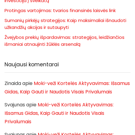
investicija į sveikatą
Protingas vartojimas: tvarios finansinės laisvės link
Sumanių pirkėjų strategijos: Kaip maksimaliai išnaudoti
užkandžių akcijas ir sutaupyti
Žvejybos prekių išpardavimas: strategijos, leidžiančios
išmaniai atnaujinti žūklės arsenalą
Naujausi komentarai
Zinaida
apie
Moki-veži Kortelės Aktyvavimas: Išsamus
Gidas, Kaip Gauti ir Naudotis Visais Privalumais
Svajunas
apie
Moki-veži Kortelės Aktyvavimas:
Išsamus Gidas, Kaip Gauti ir Naudotis Visais
Privalumais
Svajunas
apie
Moki-veži Kortelės Aktyvavimas: