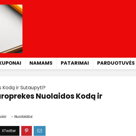
KUPONAI
NAMAMS
PATARIMAI
PARDUOTUVĖS
 Kodą ir Sutaupyti?
roprekes Nuolaidos Kodą ir
usio
Nuolaidos