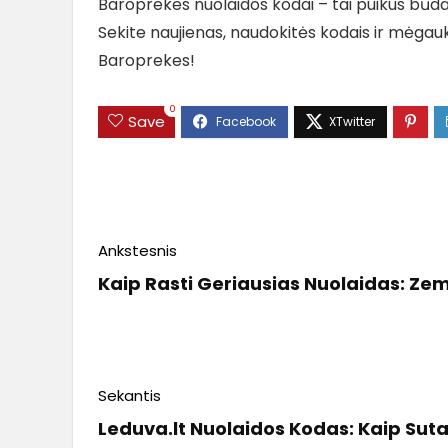
Baroprekes nuolaidos kodai – tai puikus būd
Sekite naujienas, naudokitės kodais ir mėgauk
Baroprekes!
0
Save
Ankstesnis
Kaip Rasti Geriausias Nuolaidas: Ze
Sekantis
Leduva.lt Nuolaidos Kodas: Kaip Sut