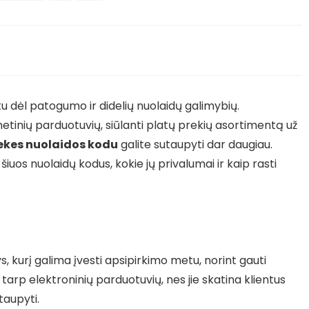
tu dėl patogumo ir didelių nuolaidų galimybių.
netinių parduotuvių, siūlanti platų prekių asortimentą už
ekes nuolaidos kodu
galite sutaupyti dar daugiau.
uos nuolaidų kodus, kokie jų privalumai ir kaip rasti
s, kurį galima įvesti apsipirkimo metu, norint gauti
tarp elektroninių parduotuvių, nes jie skatina klientus
taupyti.