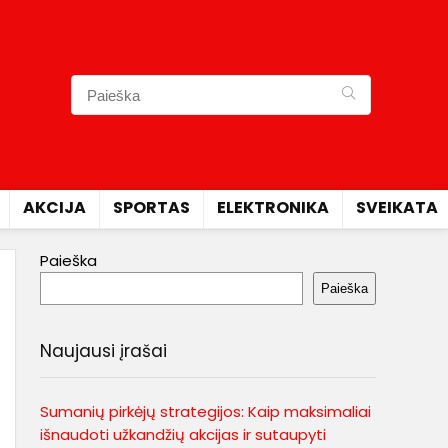
AKCIJA
SPORTAS
ELEKTRONIKA
SVEIKATA
Paieška
Paieška
Naujausi įrašai
Sumanių pirkėjų strategijos: Kaip maksimaliai
išnaudoti užkandžių akcijas ir sutaupyti