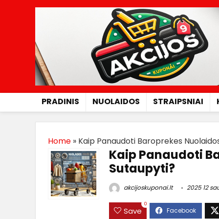
PRADINIS
NUOLAIDOS
STRAIPSNIAI
Home
»
Kaip Panaudoti Baroprekes Nuolaidos
Kaip Panaudoti Ba
Sutaupyti?
akcijoskuponai.lt
2025 12 sa
0
Save