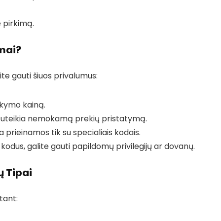
e pirkimą.
mai?
lite gauti šiuos privalumus:
kymo kainą.
 suteikia nemokamą prekių pristatymą.
a prieinamos tik su specialiais kodais.
 kodus, galite gauti papildomų privilegijų ar dovanų.
ų Tipai
tant: