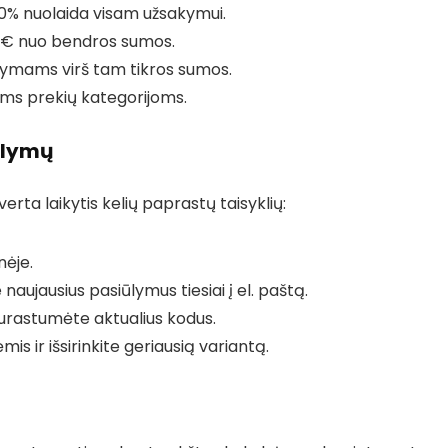
20% nuolaida visam užsakymui.
5 € nuo bendros sumos.
ymams virš tam tikros sumos.
oms prekių kategorijoms.
ūlymų
erta laikytis kelių paprastų taisyklių:
nėje.
aujausius pasiūlymus tiesiai į el. paštą.
surastumėte aktualius kodus.
s ir išsirinkite geriausią variantą.