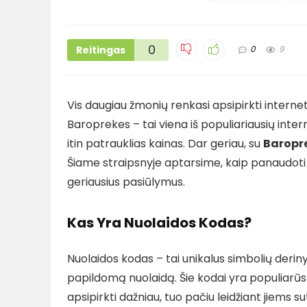
0
Reitingas
0
9
Vis daugiau žmonių renkasi apsipirkti interne
Baroprekes – tai viena iš populiariausių inter
itin patrauklias kainas. Dar geriau, su
Baropr
Šiame straipsnyje aptarsime, kaip panaudoti ši
geriausius pasiūlymus.
Kas Yra Nuolaidos Kodas?
Nuolaidos kodas – tai unikalus simbolių deriny
papildomą nuolaidą. Šie kodai yra populiarūs 
apsipirkti dažniau, tuo pačiu leidžiant jiems su