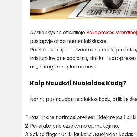
Apsilankykite oficialioje
Baroprekes svetainė
puslapyje arba naujienlaiškiuose.
Peržiūrėkite specializuotus nuolaidų portalus, 
Prisijunkite prie socialinių tinklų – Baropreke
ar „Instagram“ platformose.
Kaip Naudoti Nuolaidos Kodą?
Norint pasinaudoti nuolaidos kodu, atlikite šiu
Pasirinkite norimas prekes ir įdėkite jas į pirki
Pereikite prie užsakymo apmokėjimo.
Sekite žingsnius iki laukelio „Nuolaidos kodas