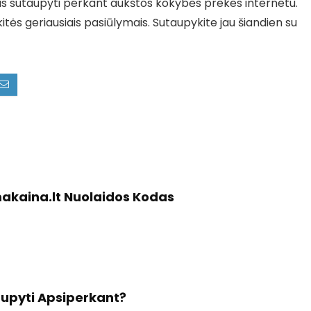
as sutaupyti perkant aukštos kokybės prekes internetu.
itės geriausiais pasiūlymais. Sutaupykite jau šiandien su
makaina.lt Nuolaidos Kodas
aupyti Apsiperkant?