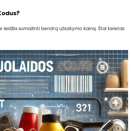
 Kodus?
e leidžia sumažinti bendrą užsakymo kainą. Štai keletas