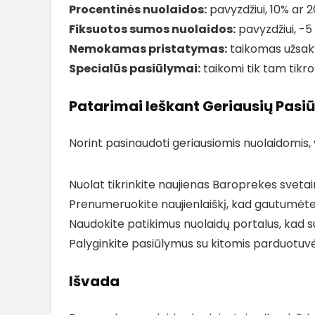
Procentinės nuolaidos:
pavyzdžiui, 10% ar 
Fiksuotos sumos nuolaidos:
pavyzdžiui, -
Nemokamas pristatymas:
taikomas užsak
Specialūs pasiūlymai:
taikomi tik tam tikr
Patarimai Ieškant Geriausių Pasi
Norint pasinaudoti geriausiomis nuolaidomis, v
Nuolat tikrinkite naujienas Baroprekes svetai
Prenumeruokite naujienlaiškį, kad gautumėte n
Naudokite patikimus nuolaidų portalus, kad 
Palyginkite pasiūlymus su kitomis parduotuvėmi
Išvada