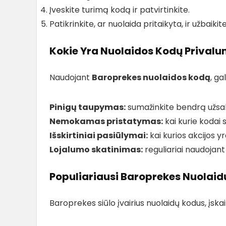
Įveskite turimą kodą ir patvirtinkite.
Patikrinkite, ar nuolaida pritaikyta, ir užbaikit
Kokie Yra Nuolaidos Kodų Privalu
Naudojant
Baroprekes nuolaidos kodą
, ga
Pinigų taupymas:
sumažinkite bendrą užsa
Nemokamas pristatymas:
kai kurie kodai
Išskirtiniai pasiūlymai:
kai kurios akcijos yr
Lojalumo skatinimas:
reguliariai naudojant
Populiariausi Baroprekes Nuolaid
Baroprekes siūlo įvairius nuolaidų kodus, įskai