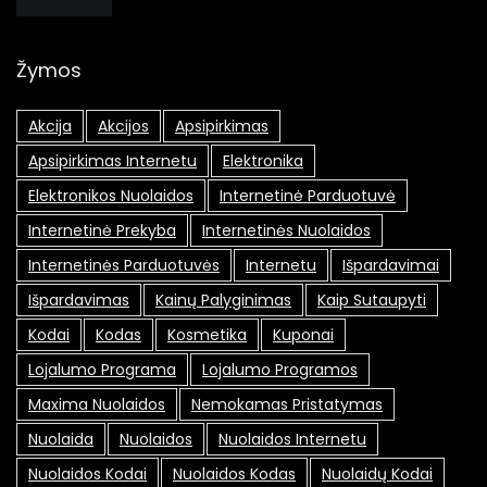
Žymos
Akcija
Akcijos
Apsipirkimas
Apsipirkimas Internetu
Elektronika
Elektronikos Nuolaidos
Internetinė Parduotuvė
Internetinė Prekyba
Internetinės Nuolaidos
Internetinės Parduotuvės
Internetu
Išpardavimai
Išpardavimas
Kainų Palyginimas
Kaip Sutaupyti
Kodai
Kodas
Kosmetika
Kuponai
Lojalumo Programa
Lojalumo Programos
Maxima Nuolaidos
Nemokamas Pristatymas
Nuolaida
Nuolaidos
Nuolaidos Internetu
Nuolaidos Kodai
Nuolaidos Kodas
Nuolaidų Kodai