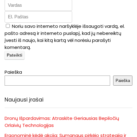
Noriu savo interneto naršyklėje išsaugoti vardą, el.
pašto adresą ir interneto puslapį, kad jų nebereiktų
įvesti iš naujo, kai kitą kartą vėl norėsiu parašyti
komentarą.
Paieška
Paieška
Naujausi įrašai
Dronų Išpardavimas: Atraskite Geriausias Bepiločių
Orlaivių Technologijas
Ergonominė kėdė akcija: Sumanaus pirkėjo strategija ir