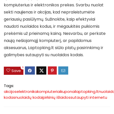
kompiuterius ir elektronikos prekes. Svarbu nuolat
sekti naujienas ir akcijas, kad nepraleistumėte
geriausių pasiūlymų. Sužinokite, kaip efektyviai
naudoti nuolaidos kodus, ir mėgaukitės puikiomis
prekėmis už prieinamą kainą. Nesvarbu, ar perkate
naują nešiojamąjį kompiuterį, ar papildomus
aksesuarus, Laptopking.lt siūlo platų pasirinkimą ir
galimybes sutaupyti su nuolaidos kodais.
0
Save
Tags:
akcijos
elektronika
kompiuteriai
kuponai
laptopking.lt
nuolaid
kodas
nuolaidų kodai
pirkinių išlaidos
sutaupyti internetu