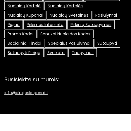
Nuolaidų Kortelė
Nuolaidų Kortelės
Nuolaidų Kuponai
Nuolaidų Svetainės
Pasiūlymai
Pigiau
Pirkimas Internetu
Pirkinių Sutaupymas
Promo Kodai
Senukai Nuolaidos Kodas
Socialiniai Tinklai
Specialūs Pasiūlymai
Sutaupyti
Sutaupyti Pinigų
Sveikata
Taupymas
Susisiekite su mumis:
info@akcijoskuponai.lt