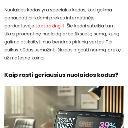
Nuolaidos kodas yra specialus kodas, kurį galima
panaudoti pirkdami prekes internetinėje
parduotuvėje
Laptopking.lt
. Šie kodai suteikia tam
tikrą procentinę nuolaidą arba fiksuotą sumą, kurią
galima atskaityti nuo bendros pirkinių vertės. Tai
puikus būdas sumažinti išlaidas ir gauti norimą prekę
už mažesnę kainą.
Kaip rasti geriausius nuolaidos kodus?