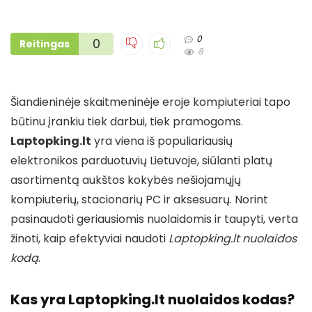
0
0
Reitingas
8
Šiandieninėje skaitmeninėje eroje kompiuteriai tapo
būtinu įrankiu tiek darbui, tiek pramogoms.
Laptopking.lt
yra viena iš populiariausių
elektronikos parduotuvių Lietuvoje, siūlanti platų
asortimentą aukštos kokybės nešiojamųjų
kompiuterių, stacionarių PC ir aksesuarų. Norint
pasinaudoti geriausiomis nuolaidomis ir taupyti, verta
žinoti, kaip efektyviai naudoti
Laptopking.lt nuolaidos
kodą
.
Kas yra Laptopking.lt nuolaidos kodas?