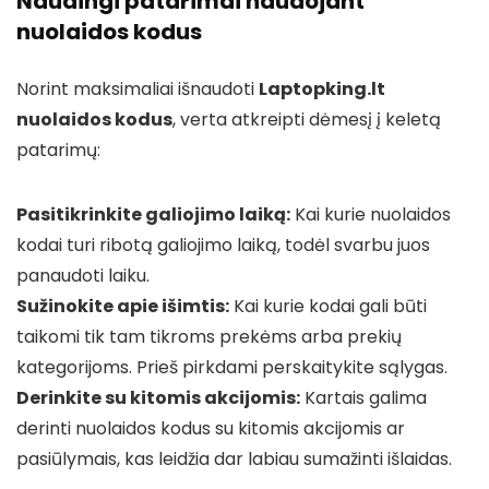
Naudingi patarimai naudojant
nuolaidos kodus
Norint maksimaliai išnaudoti
Laptopking.lt
nuolaidos kodus
, verta atkreipti dėmesį į keletą
patarimų:
Pasitikrinkite galiojimo laiką:
Kai kurie nuolaidos
kodai turi ribotą galiojimo laiką, todėl svarbu juos
panaudoti laiku.
Sužinokite apie išimtis:
Kai kurie kodai gali būti
taikomi tik tam tikroms prekėms arba prekių
kategorijoms. Prieš pirkdami perskaitykite sąlygas.
Derinkite su kitomis akcijomis:
Kartais galima
derinti nuolaidos kodus su kitomis akcijomis ar
pasiūlymais, kas leidžia dar labiau sumažinti išlaidas.