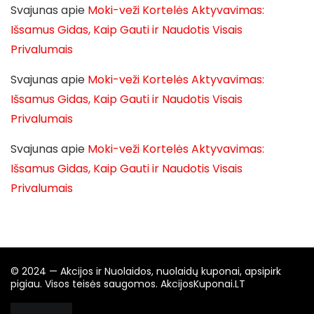
Svajunas
apie
Moki-veži Kortelės Aktyvavimas:
Išsamus Gidas, Kaip Gauti ir Naudotis Visais
Privalumais
Svajunas
apie
Moki-veži Kortelės Aktyvavimas:
Išsamus Gidas, Kaip Gauti ir Naudotis Visais
Privalumais
Svajunas
apie
Moki-veži Kortelės Aktyvavimas:
Išsamus Gidas, Kaip Gauti ir Naudotis Visais
Privalumais
© 2024 — Akcijos ir Nuolaidos, nuolaidų kuponai, apsipirk
pigiau. Visos teisės saugomos. AkcijosKuponai.LT