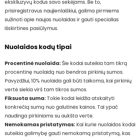
ekskliuzyvų kodus savo sekėjams. Be to,
prisiregistravus naujienlaiškiui, galima pirmiems
sužinoti apie naujas nuolaidas ir gauti specialias
išskirtines pasiūlymus.
Nuolaidos kodų tipai
Procentinė nuolaida:
Šie kodai suteikia tam tikrą
procentinę nuolaidą nuo bendros pirkinių sumos.
Pavyzdžiui, 10% nuolaida gali būti taikoma, kai pirkinių
vertė siekia virš tam tikros sumos.
Fiksuota suma:
Tokie kodai leidžia atskaityti
konkrečią sumą nuo galutinės kainos. Tai ypač
naudinga pirkiniams su aukšta verte.
Nemokamas pristatymas:
Kai kurie nuolaidos kodai
suteikia galimybę gauti nemokamą pristatymą, kas