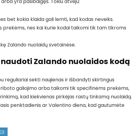
 arba yra pasibaigęs. Tokiu atveju:
nes bet kokia klaida gali lemti, kad kodas neveiks.
ms prekėms, nes kai kurie kodai taikomi tik tam tikroms
ankę Zalando nuolaidų svetainėse.
panaudoti Zalando nuolaidos kodą
reguliariai sekti naujienas ir išbandyti skirtingus
i riboto galiojimo arba taikomi tik specifinėms prekėms,
rinkimą, kad kiekvienas pirkėjas rastų tinkamą nuolaidą.
odasis penktadienis ar Valentino diena, kad gautumėte