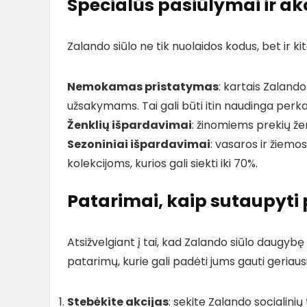
Specialūs pasiūlymai ir ak
Zalando siūlo ne tik nuolaidos kodus, bet ir kit
Nemokamas pristatymas
: kartais Zalan
užsakymams. Tai gali būti itin naudinga perk
Ženklių išpardavimai
: žinomiems prekių že
Sezoniniai išpardavimai
: vasaros ir žiem
kolekcijoms, kurios gali siekti iki 70%.
Patarimai, kaip sutaupyti
Atsižvelgiant į tai, kad Zalando siūlo daugy
patarimų, kurie gali padėti jums gauti geri
Stebėkite akcijas
: sekite Zalando socialini