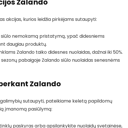
cijos Zalando
as akcijas, kurios leidžia pirkėjams sutaupyti:
do siūlo nemokamą pristatymą, ypač didesniems
ant daugiau produktų.
nklams Zalando taiko didesnes nuolaidas, dažnai iki 50%.
os sezonų pabaigoje Zalando siūlo nuolaidas senesnėms
 perkant Zalando
bę galimybių sutaupyti, pateikiame keletą papildomų
ausią įmanomą pasiūlymą:
ų tinklų paskyras arba apsilankykite nuolaidų svetainėse,