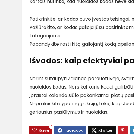
Kartais nutinka, kad nuolaidos kodas neveikia
Patikrinkite, ar kodas buvo įvestas teisingai, 
Pažiūrėkite, ar kodas galioja jūsų pasirinkto
kategorijoms.
Pabandykite rasti kitą galiojantį kodą apsil
Išvados: kaip efektyviai 
Norint sutaupyti Zalando parduotuvėje, svarbu 
nuolaidos kodus. Nors kai kurie kodai gali būt
įprastai Zalando siūlo pakankamai platų pasi
Nepraleiskite ypatingų akcijų, tokių kaip Ju
geriausius pasiūlymus ir nuolaidas.
0
Save