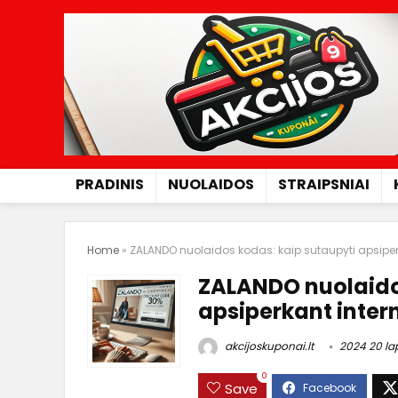
PRADINIS
NUOLAIDOS
STRAIPSNIAI
Home
»
ZALANDO nuolaidos kodas: kaip sutaupyti apsiper
ZALANDO nuolaido
apsiperkant inter
akcijoskuponai.lt
2024 20 lap
0
Save