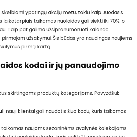
skelbiami ypatingų akcijų metu, tokių kaip Juodasis
 laikotarpiais taikomos nuolaidos gali siekti iki 70%, o
iau. Taip pat galima užsiprenumeruoti Zalando
odą pirmajam užsakymui. Šis būdas yra naudingas naujiems
asiūlymus pirmą kartą.
aidos kodai ir jų panaudojimo
odus skirtingoms produktų kategorijoms. Pavyzdžiui:
ui
: nauji klientai gali naudotis šiuo kodu, kuris taikomas
ai taikomas naujoms sezoninėms avalynės kolekcijoms.
šskirtinį nuolaidos kodą, kuris gali būti naudojamas be