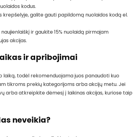
nuolaidos kodus.
s krepšelyje, galite gauti papildomą nuolaidos kodą el.
naujienlaiškį ir gaukite 15% nuolaidą pirmajam
jas akcijas.
aikas ir apribojimai
imo laiką, todėl rekomenduojama juos panaudoti kuo
ik tam tikroms prekių kategorijoms arba akcijų metu. Jei
vų arba atkreipkite dėmesį į laikinas akcijas, kuriose taip
das neveikia?