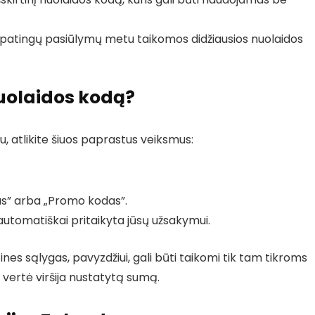
ypatingų pasiūlymų metu taikomos didžiausios nuolaidos
uolaidos kodą?
 atlikite šiuos paprastus veiksmus:
das” arba „Promo kodas”.
 automatiškai pritaikyta jūsų užsakymui.
ines sąlygas, pavyzdžiui, gali būti taikomi tik tam tikroms
vertė viršija nustatytą sumą.