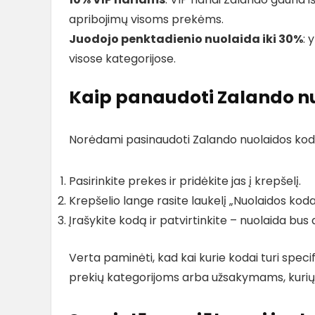
apribojimų visoms prekėms.
Juodojo penktadienio nuolaida iki 30%
: 
visose kategorijose.
Kaip panaudoti Zalando n
Norėdami pasinaudoti Zalando nuolaidos kodu,
Pasirinkite prekes ir pridėkite jas į krepšelį.
Krepšelio lange rasite laukelį „Nuolaidos ko
Įrašykite kodą ir patvirtinkite – nuolaida bus
Verta paminėti, kad kai kurie kodai turi specif
prekių kategorijoms arba užsakymams, kurių 