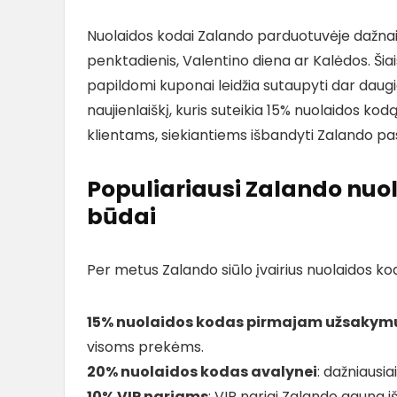
Nuolaidos kodai Zalando parduotuvėje dažnai 
penktadienis, Valentino diena ar Kalėdos. Šiais
papildomi kuponai leidžia sutaupyti dar daug
naujienlaiškį, kuris suteikia 15% nuolaidos k
klientams, siekiantiems išbandyti Zalando p
Populiariausi Zalando nuol
būdai
Per metus Zalando siūlo įvairius nuolaidos k
15% nuolaidos kodas pirmajam užsakym
visoms prekėms.
20% nuolaidos kodas avalynei
: dažniausi
10% VIP nariams
: VIP nariai Zalando gauna i