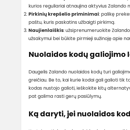
kurios reguliariai atnaujina aktyvius Zalando 
Pirkinių krepšelio priminimai
: palikę preke
paštu, kuris paskatins užbaigti pirkimą.
Naujienlaiškis
: užsiprenumeruokite Zalando 
užsakymui bei būkite pirmieji sužinoję apie nau
Nuolaidos kodų galiojimo l
Daugelis Zalando nuolaidos kodų turi galioj
greičiau. Be to, kai kurie kodai gali galioti t
kodas nustojo galioti, ieškokite kitų alternaty
pat galima rasti gerų pasiūlymų.
Ką daryti, jei nuolaidos ko