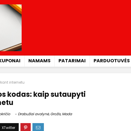
KUPONAI
NAMAMS
PATARIMAI
PARDUOTUVĖS
kant internetu
s kodas: kaip sutaupyti
netu
kričio
Drabužiai avalynė
,
Grožis
,
Mada