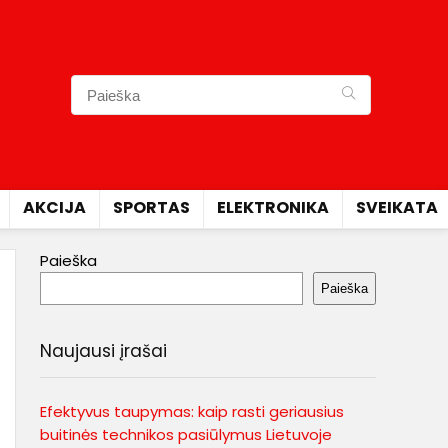
AKCIJA
SPORTAS
ELEKTRONIKA
SVEIKATA
Paieška
Paieška
Naujausi įrašai
Efektyvus taupymas: kaip rasti geriausius
buitinės technikos pasiūlymus Lietuvoje