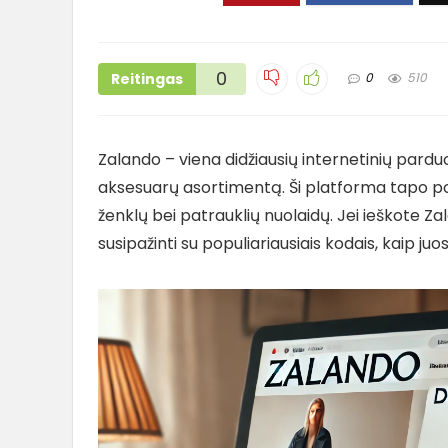
0
Reitingas
0
510
Zalando – viena didžiausių internetinių pardu
aksesuarų asortimentą. Ši platforma tapo po
ženklų bei patrauklių nuolaidų. Jei ieškote Z
susipažinti su populiariausiais kodais, kaip ju