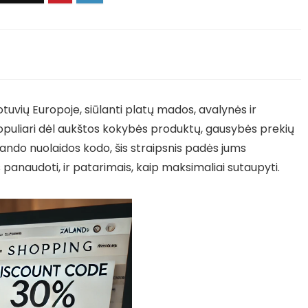
otuvių Europoje, siūlanti platų mados, avalynės ir
puliari dėl aukštos kokybės produktų, gausybės prekių
alando nuolaidos kodo, šis straipsnis padės jums
os panaudoti, ir patarimais, kaip maksimaliai sutaupyti.